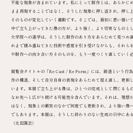
不能な現象が含まれています。私にとって制作とは、あらかじ
まま再現することではなく、そうした現象に押し返され、押し
そのものが変化していく運動です。そこでは、最初に思い描い
中で立ち上がってきた像の方が、より強く、より切実なものと
大学院への進学は、そうした制作のあり方をあらためて見つめ
れまで積み重ねてきた技術や感覚を引き受けながらも、それら
や制作への向き合い方そのものを、もう一度つくり直していく
展覧会タイトルの「Re Cast / Re Form」には、鋳造とい
作の構造、そして自分自身の表現をあらためて捉え直し、更新
います。本展で立ち上がる像は、ひとつの完成として閉じるも
なお先へと広がり続ける可能性を含んでいます。それは、理想
はなく、現象との衝突のなかで何度でも更新され、より強い像
でもあります。本展は、そうした終わりのない生成の只中にあ
（太田篤志）