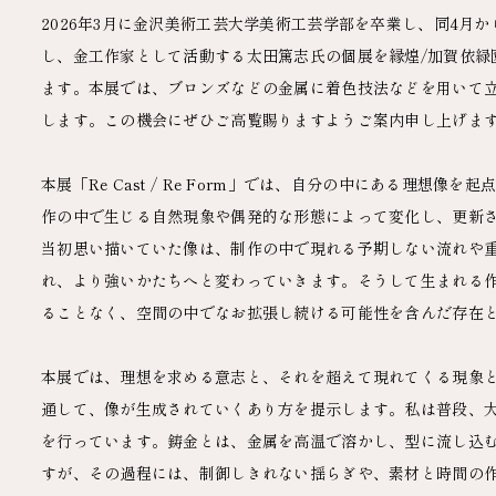
2026年3月に金沢美術工芸大学美術工芸学部を卒業し、同4月
し、金工作家として活動する太田篤志氏の個展を縁煌/加賀依緑
ます。本展では、ブロンズなどの金属に着色技法などを用いて立体
します。この機会にぜひご高覧賜りますようご案内申し上げま
本展「Re Cast / Re Form」では、自分の中にある理想像
作の中で生じる自然現象や偶発的な形態によって変化し、更新
当初思い描いていた像は、制作の中で現れる予期しない流れや
れ、より強いかたちへと変わっていきます。そうして生まれる
ることなく、空間の中でなお拡張し続ける可能性を含んだ存在
本展では、理想を求める意志と、それを超えて現れてくる現象
通して、像が生成されていくあり方を提示します。私は普段、
を行っています。鋳金とは、金属を高温で溶かし、型に流し込
すが、その過程には、制御しきれない揺らぎや、素材と時間の