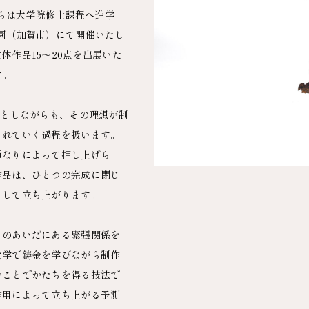
からは大学院修士課程へ進学
園（加賀市）にて開催いたし
作品15～20点を出展いた
す。
を起点としながらも、その理想が制
されていく過程を扱います。
重なりによって押し上げら
作品は、ひとつの完成に閉じ
として立ち上がります。
とのあいだにある緊張関係を
大学で鋳金を学びながら制作
むことでかたちを得る技法で
作用によって立ち上がる予測