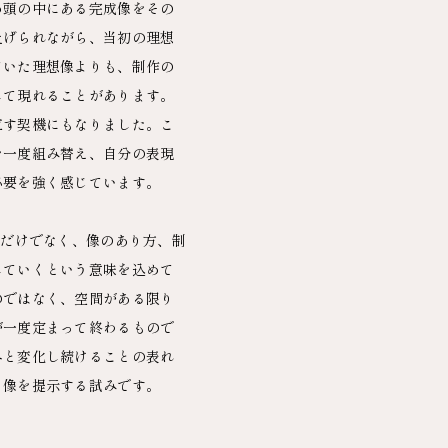
め頭の中にある完成像をその
上げられながら、当初の理想
ていた理想像よりも、制作の
して現れることがあります。
直す契機にもなりました。こ
を一度組み替え、自分の表現
必要を強く感じています。
う行為だけでなく、像のあり方、制
していくという意味を込めて
のではなく、空間がある限り
が一度定まって終わるもので
へと変化し続けることの表れ
る像を提示する試みです。