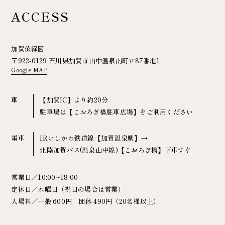
ACCESS
加賀依緑園
〒922-0129 石川県加賀市山中温泉南町ロ87番地1
Google MAP
車
【加賀IC】より約20分
駐車場は【こおろぎ橋駐車広場】をご利用ください
電車
IRいしかわ鉄道線【加賀温泉駅】→
北陸加賀バス(温泉山中線)【こおろぎ橋】下車すぐ
営業日／10:00~18:00
定休日／木曜日（祝日の場合は営業）
入場料／一般 600円 団体 490円（20名様以上）