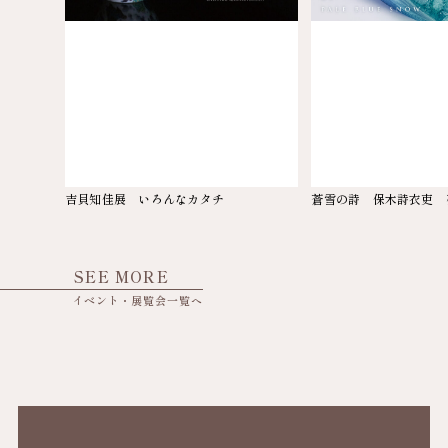
吉貝知佳展 いろんなカタチ
蒼雪の詩 保木詩衣吏 
SEE MORE
イベント・展覧会一覧へ