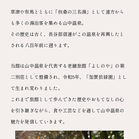
草津や有馬とともに「扶桑の三名湯」として
遠方から
も多くの湯治客を集める山中温泉。
その歴史は古く、長谷部信連がこの温泉を再興したと
される
八百年前に遡ります。
当館は山中温泉を代表する老舗旅館「よしのや」の
第
二別荘として整備され、
令和5年、「加賀依緑園」とし
て生まれ変わりました。
これまで旅館として歩んできた歴史やおもてなしの心
を引き継ぎながら、
食や工芸などを通して山中温泉の
魅力を発信していきます。