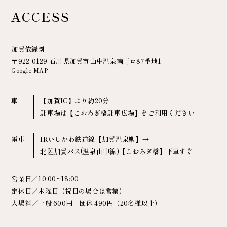
ACCESS
加賀依緑園
〒922-0129 石川県加賀市山中温泉南町ロ87番地1
Google MAP
車
【加賀IC】より約20分
駐車場は【こおろぎ橋駐車広場】をご利用ください
電車
IRいしかわ鉄道線【加賀温泉駅】→
北陸加賀バス(温泉山中線)【こおろぎ橋】下車すぐ
営業日／10:00~18:00
定休日／木曜日（祝日の場合は営業）
入場料／一般 600円 団体 490円（20名様以上）