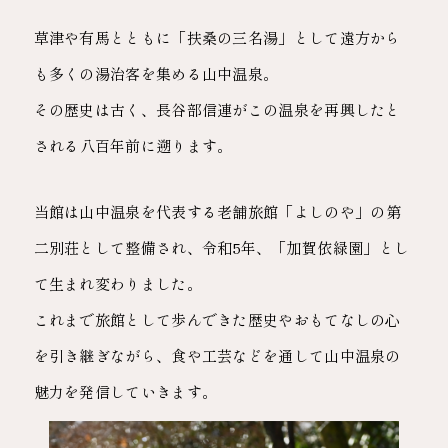
草津や有馬とともに「扶桑の三名湯」として
遠方から
も多くの湯治客を集める山中温泉。
その歴史は古く、長谷部信連がこの温泉を再興したと
される
八百年前に遡ります。
当館は山中温泉を代表する老舗旅館「よしのや」の
第
二別荘として整備され、
令和5年、「加賀依緑園」とし
て生まれ変わりました。
これまで旅館として歩んできた歴史やおもてなしの心
を引き継ぎながら、
食や工芸などを通して山中温泉の
魅力を発信していきます。