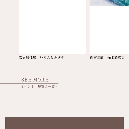
吉貝知佳展 いろんなカタチ
蒼雪の詩 保木詩衣吏 
SEE MORE
イベント・展覧会一覧へ